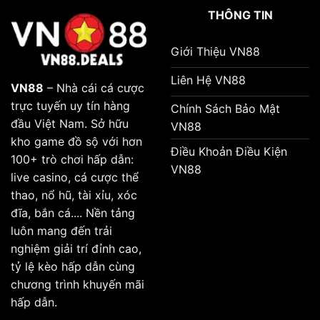
THÔNG TIN
Giới Thiệu VN88
Liên Hệ VN88
VN88
– Nhà cái cá cược
trực tuyến uy tín hàng
Chính Sách Bảo Mật
đầu Việt Nam. Sở hữu
VN88
kho game đồ sộ với hơn
Điều Khoản Điều Kiện
100+ trò chơi hấp dẫn:
VN88
live casino, cá cược thể
thao, nổ hũ, tài xỉu, xóc
đĩa, bắn cá.... Nền tảng
luôn mang đến trải
nghiệm giải trí đỉnh cao,
tỷ lệ kèo hấp dẫn cùng
chương trình khuyến mãi
hấp dẫn.