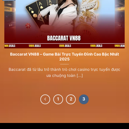
Baccarat VN88 – Game Bài Trực Tuyến Đỉnh Cao Bậc Nhất
2025
Baccarat đã từ lâu trở thành trò chơi casino trực tuyến được
ưa chuộng toàn [...]
1
2
3