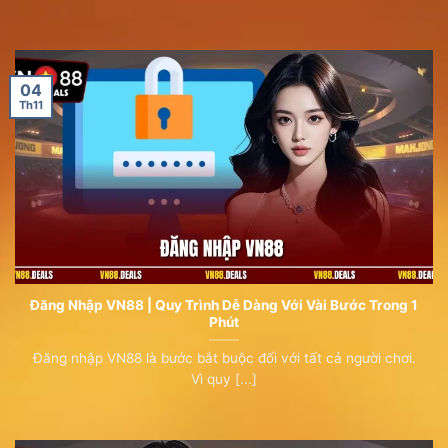
04
Th11
Đăng Nhập VN88 | Quy Trình Dễ Dàng Với Vài Bước Trong 1
Phút
Đăng nhập VN88 là bước bắt buộc đối với tất cả người chơi.
Vì quy [...]