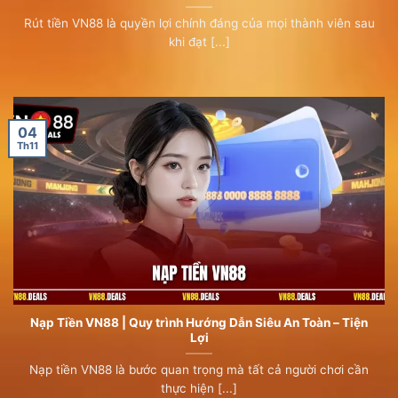
Rút tiền VN88 là quyền lợi chính đáng của mọi thành viên sau
khi đạt [...]
04
Th11
Nạp Tiền VN88 | Quy trình Hướng Dẫn Siêu An Toàn – Tiện
Lợi
Nạp tiền VN88 là bước quan trọng mà tất cả người chơi cần
thực hiện [...]