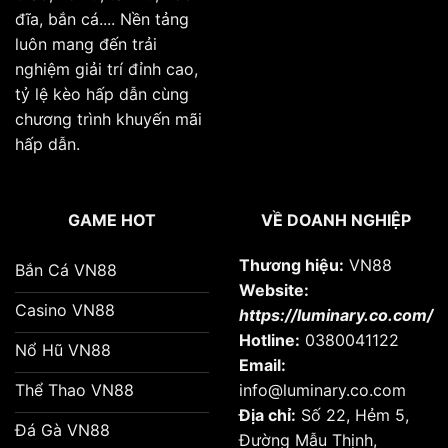
đĩa, bắn cá.... Nền tảng
luôn mang đến trải
nghiệm giải trí đỉnh cao,
tỷ lệ kèo hấp dẫn cùng
chương trình khuyến mãi
hấp dẫn.
GAME HOT
VỀ DOANH NGHIỆP
Thương hiệu:
VN88
Bắn Cá VN88
Website:
Casino VN88
https://luminary.co.com/
Hotline:
0380041122
Nổ Hũ VN88
Email:
Thể Thao VN88
info@luminary.co.com
Địa chỉ:
Số 22, Hẻm 5,
Đá Gà VN88
Đường Mẫu Thịnh,