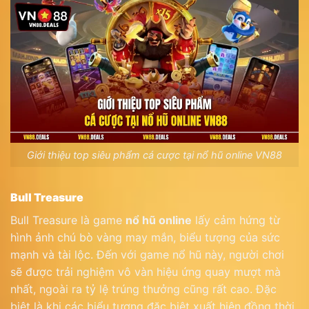
Giới thiệu top siêu phẩm cá cược tại nổ hũ online VN88
Bull Treasure
Bull Treasure là game
nổ hũ online
lấy cảm hứng từ
hình ảnh chú bò vàng may mắn, biểu tượng của sức
mạnh và tài lộc. Đến với game nổ hũ này, người chơi
sẽ được trải nghiệm vô vàn hiệu ứng quay mượt mà
nhất, ngoài ra tỷ lệ trúng thưởng cũng rất cao. Đặc
biệt là khi các biểu tượng đặc biệt xuất hiện đồng thời