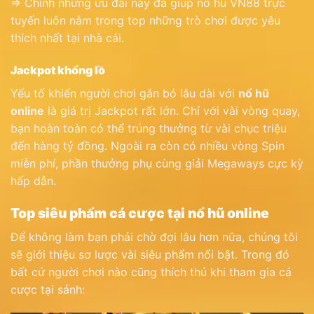
=> Chính những ưu đãi này đã giúp nổ hũ VN88 trực
tuyến luôn nằm trong top những trò chơi được yêu
thích nhất tại nhà cái.
Jackpot khổng lồ
Yếu tố khiến người chơi gắn bó lâu dài với
nổ hũ
online
là giá trị Jackpot rất lớn. Chỉ với vài vòng quay,
bạn hoàn toàn có thể trúng thưởng từ vài chục triệu
đến hàng tỷ đồng. Ngoài ra còn có nhiều vòng Spin
miễn phí, phần thưởng phụ cùng giải Megaways cực kỳ
hấp dẫn.
Top siêu phẩm cá cược tại nổ hũ online
Để không làm bạn phải chờ đợi lâu hơn nữa, chúng tôi
sẽ giới thiệu sơ lược vài siêu phẩm nổi bật. Trong đó
bất cứ người chơi nào cũng thích thú khi tham gia cá
cược tại sảnh: