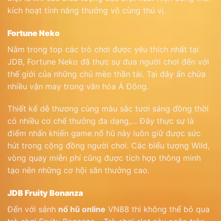
kích hoạt tính năng thưởng vô cùng thú vị.
Fortune Neko
Nằm trong top các trò chơi được yêu thích nhất tại
JDB, Fortune Neko đã thực sự đưa người chơi đến với
thế giới của những chú mèo thần tài. Tại đây ẩn chứa
nhiều vận may trong văn hóa Á Đông.
Thiết kế dễ thương cùng màu sắc tươi sáng đồng thời
có nhiều cơ chế thưởng đa dạng,… Đây thực sự là
điểm nhấn khiến game nổ hũ này luôn giữ được sức
hút trong cộng đồng người chơi. Các biểu tượng Wild,
vòng quay miễn phí cũng được tích hợp thông minh
tạo nên những cơ hội săn thưởng cao.
JDB Fruity Bonanza
Đến với sảnh
nổ hũ online
VN88 thì không thể bỏ qua