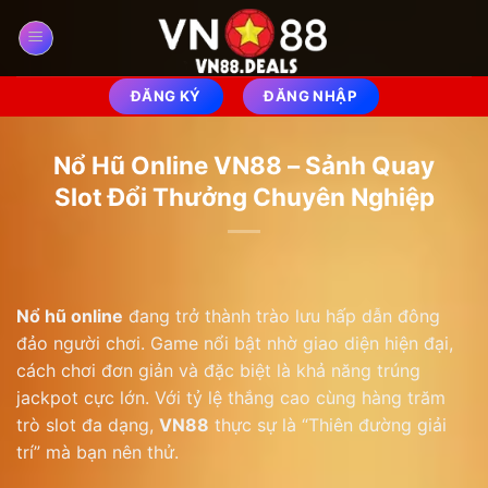
Bỏ
qua
nội
dung
ĐĂNG KÝ
ĐĂNG NHẬP
Nổ Hũ Online VN88 – Sảnh Quay
Slot Đổi Thưởng Chuyên Nghiệp
Nổ hũ online
đang trở thành trào lưu hấp dẫn đông
đảo người chơi. Game nổi bật nhờ giao diện hiện đại,
cách chơi đơn giản và đặc biệt là khả năng trúng
jackpot cực lớn. Với tỷ lệ thắng cao cùng hàng trăm
trò slot đa dạng,
VN88
thực sự là “Thiên đường giải
trí” mà bạn nên thử.